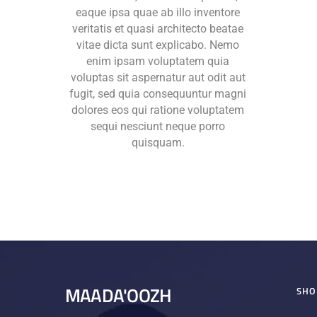
eaque ipsa quae ab illo inventore
veritatis et quasi architecto beatae
vitae dicta sunt explicabo. Nemo
enim ipsam voluptatem quia
voluptas sit aspernatur aut odit aut
fugit, sed quia consequuntur magni
dolores eos qui ratione voluptatem
sequi nesciunt neque porro
quisquam.
MAADA'OOZH
SHO