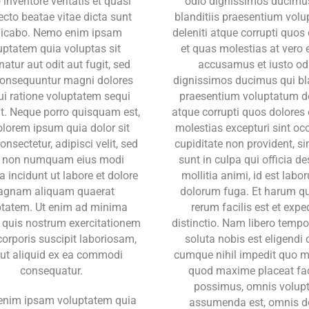
o inventore veritatis et quasi
odio dignissimos ducimu
ecto beatae vitae dicta sunt
blanditiis praesentium vol
licabo. Nemo enim ipsam
deleniti atque corrupti quos
uptatem quia voluptas sit
et quas molestias at vero 
atur aut odit aut fugit, sed
accusamus et iusto od
consequuntur magni dolores
dignissimos ducimus qui bla
ui ratione voluptatem sequi
praesentium voluptatum de
t. Neque porro quisquam est,
atque corrupti quos dolores
olorem ipsum quia dolor sit
molestias excepturi sint oc
onsectetur, adipisci velit, sed
cupiditate non provident, si
a non numquam eius modi
sunt in culpa qui officia d
 incidunt ut labore et dolore
mollitia animi, id est labo
gnam aliquam quaerat
dolorum fuga. Et harum q
ptatem. Ut enim ad minima
rerum facilis est et expe
 quis nostrum exercitationem
distinctio. Nam libero temp
corporis suscipit laboriosam,
soluta nobis est eligendi 
 ut aliquid ex ea commodi
cumque nihil impedit quo m
consequatur.
quod maxime placeat fa
possimus, omnis volup
nim ipsam voluptatem quia
assumenda est, omnis d