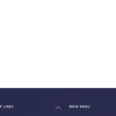
P LINKS
MAIN MENU
Back
To