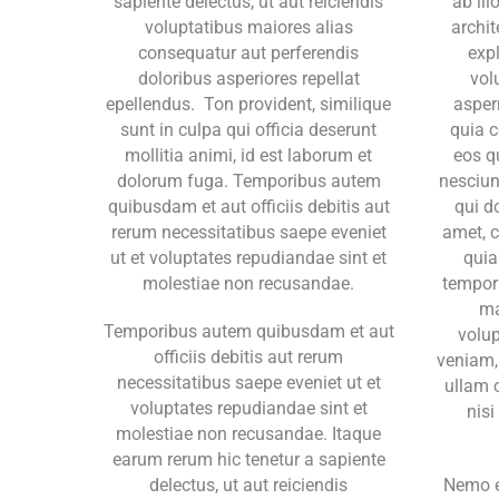
sapiente delectus, ut aut reiciendis
ab ill
voluptatibus maiores alias
archit
consequatur aut perferendis
exp
doloribus asperiores repellat
vol
epellendus. Ton provident, similique
aspern
sunt in culpa qui officia deserunt
quia 
mollitia animi, id est laborum et
eos q
dolorum fuga. Temporibus autem
nesciun
quibusdam et aut officiis debitis aut
qui d
rerum necessitatibus saepe eveniet
amet, c
ut et voluptates repudiandae sint et
qui
molestiae non recusandae.
tempora
ma
Temporibus autem quibusdam et aut
volu
officiis debitis aut rerum
veniam,
necessitatibus saepe eveniet ut et
ullam 
voluptates repudiandae sint et
nisi
molestiae non recusandae. Itaque
earum rerum hic tenetur a sapiente
delectus, ut aut reiciendis
Nemo e