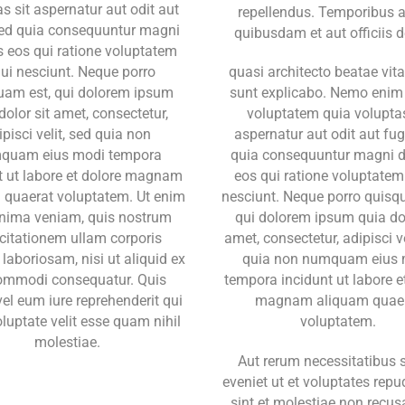
s sit aspernatur aut odit aut
repellendus. Temporibus 
 sed quia consequuntur magni
quibusdam et aut officiis d
s eos qui ratione voluptatem
ui nesciunt. Neque porro
quasi architecto beatae vita
uam est, qui dolorem ipsum
sunt explicabo. Nemo enim
dolor sit amet, consectetur,
voluptatem quia voluptas
ipisci velit, sed quia non
aspernatur aut odit aut fug
quam eius modi tempora
quia consequuntur magni d
t ut labore et dolore magnam
eos qui ratione voluptatem
 quaerat voluptatem. Ut enim
nesciunt. Neque porro quisq
nima veniam, quis nostrum
qui dolorem ipsum quia dol
citationem ullam corporis
amet, consectetur, adipisci ve
 laboriosam, nisi ut aliquid ex
quia non numquam eius 
ommodi consequatur. Quis
tempora incidunt ut labore e
el eum iure reprehenderit qui
magnam aliquam quae
oluptate velit esse quam nihil
voluptatem.
molestiae.
Aut rerum necessitatibus 
eveniet ut et voluptates rep
sint et molestiae non recu