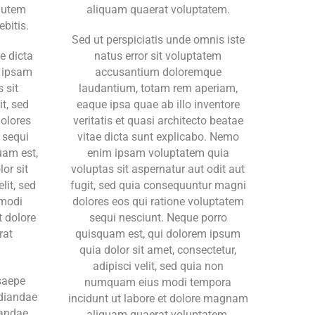
autem
aliquam quaerat voluptatem.
ebitis.
Sed ut perspiciatis unde omnis iste
e dicta
natus error sit voluptatem
 ipsam
accusantium doloremque
 sit
laudantium, totam rem aperiam,
it, sed
eaque ipsa quae ab illo inventore
olores
veritatis et quasi architecto beatae
 sequi
vitae dicta sunt explicabo. Nemo
uam est,
enim ipsam voluptatem quia
or sit
voluptas sit aspernatur aut odit aut
lit, sed
fugit, sed quia consequuntur magni
modi
dolores eos qui ratione voluptatem
t dolore
sequi nesciunt. Neque porro
rat
quisquam est, qui dolorem ipsum
quia dolor sit amet, consectetur,
adipisci velit, sed quia non
saepe
numquam eius modi tempora
udiandae
incidunt ut labore et dolore magnam
sandae.
aliquam quaerat voluptatem.