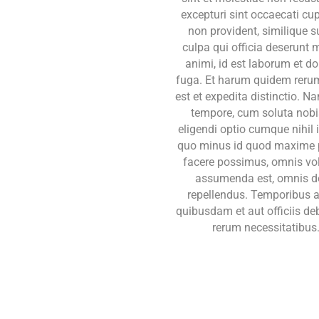
excepturi sint occaecati cup
non provident, similique s
culpa qui officia deserunt m
animi, id est laborum et d
fuga. Et harum quidem rerum
est et expedita distinctio. Na
tempore, cum soluta nobi
eligendi optio cumque nihil 
quo minus id quod maxime 
facere possimus, omnis vo
assumenda est, omnis d
repellendus. Temporibus 
quibusdam et aut officiis deb
rerum necessitatibus