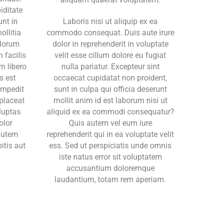
iditate
unt in
Laboris nisi ut aliquip ex ea
ollitia
commodo consequat. Duis aute irure
olorum
dolor in reprehenderit in voluptate
 facilis
velit esse cillum dolore eu fugiat
m libero
nulla pariatur. Excepteur sint
s est
occaecat cupidatat non proident,
impedit
sunt in culpa qui officia deserunt
placeat
mollit anim id est laborum nisi ut
luptas
aliquid ex ea commodi consequatur?
olor
Quis autem vel eum iure
autem
reprehenderit qui in ea voluptate velit
itis aut
ess. Sed ut perspiciatis unde omnis
.
iste natus error sit voluptatem
accusantium doloremque
laudantium, totam rem aperiam.