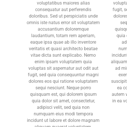
voluptatibus maiores alias
volupta
consequatur aut perferendis
fugit,
doloribus. Sed ut perspiciatis unde
dolore
omnis iste natus error sit voluptatem
seq
accusantium doloremque
quisq
laudantium, totam rem aperiam,
quia 
eaque ipsa quae ab illo inventore
ad
veritatis et quasi architecto beatae
num
vitae dicta sunt explicabo. Nemo
incidun
enim ipsam voluptatem quia
aliquam
voluptas sit aspernatur aut odit aut
ad mi
fugit, sed quia consequuntur magni
exer
dolores eos qui ratione voluptatem
suscipit
sequi nesciunt. Neque porro
ea c
quisquam est, qui dolorem ipsum
autem v
quia dolor sit amet, consectetur,
in ea v
adipisci velit, sed quia non
numquam eius modi tempora
incidunt ut labore et dolore magnam
aliquam quaerat voluptatem.