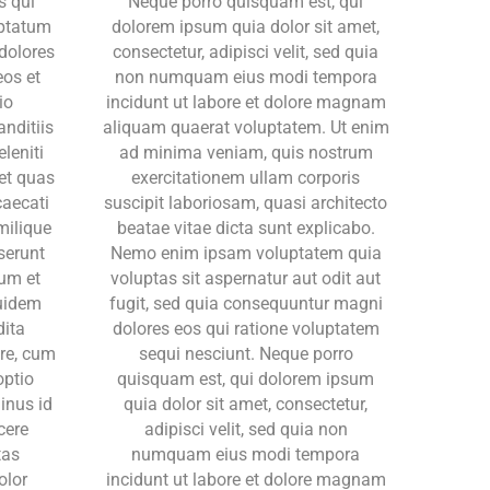
s qui
Neque porro quisquam est, qui
uptatum
dolorem ipsum quia dolor sit amet,
 dolores
consectetur, adipisci velit, sed quia
eos et
non numquam eius modi tempora
io
incidunt ut labore et dolore magnam
nditiis
aliquam quaerat voluptatem. Ut enim
leniti
ad minima veniam, quis nostrum
 et quas
exercitationem ullam corporis
caecati
suscipit laboriosam, quasi architecto
milique
beatae vitae dicta sunt explicabo.
eserunt
Nemo enim ipsam voluptatem quia
rum et
voluptas sit aspernatur aut odit aut
uidem
fugit, sed quia consequuntur magni
dita
dolores eos qui ratione voluptatem
ore, cum
sequi nesciunt. Neque porro
optio
quisquam est, qui dolorem ipsum
inus id
quia dolor sit amet, consectetur,
cere
adipisci velit, sed quia non
tas
numquam eius modi tempora
olor
incidunt ut labore et dolore magnam