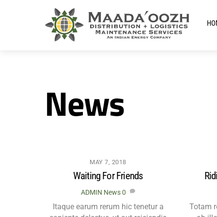
Skip
to
HO
content
News
MAY 7, 2018
Waiting For Friends
Rid
ADMIN
News
0
Itaque earum rerum hic tenetur a
Totam r