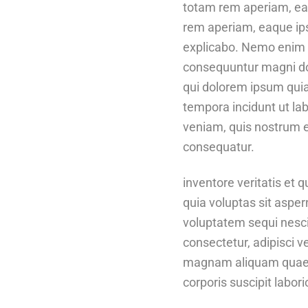
totam rem aperiam, ea
rem aperiam, eaque ipsa
explicabo. Nemo enim i
consequuntur magni do
qui dolorem ipsum quia
tempora incidunt ut l
veniam, quis nostrum e
consequatur.
inventore veritatis et
quia voluptas sit asper
voluptatem sequi nesci
consectetur, adipisci 
magnam aliquam quaera
corporis suscipit labor