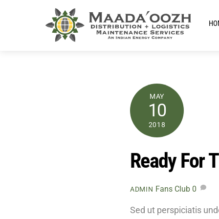
Skip
to
HO
content
MAY
10
2018
Ready For 
Fans Club
0
ADMIN
Sed ut perspiciatis un