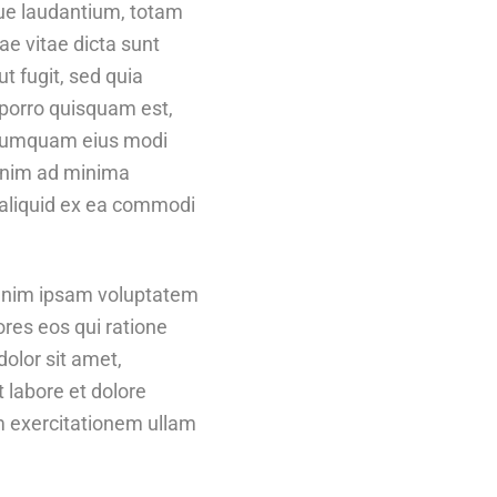
ue laudantium, totam
ae vitae dicta sunt
t fugit, sed quia
porro quisquam est,
n numquam eius modi
enim ad minima
t aliquid ex ea commodi
o enim ipsam voluptatem
ores eos qui ratione
olor sit amet,
 labore et dolore
 exercitationem ullam