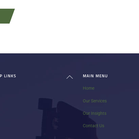
P LINKS
MAIN MENU
Back
To
Home
Top
Our Services
Our Insights
Contact Us