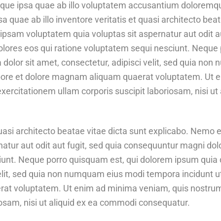
que ipsa quae ab illo voluptatem accusantium doloremq
 quae ab illo inventore veritatis et quasi architecto beat
psam voluptatem quia voluptas sit aspernatur aut odit au
lores eos qui ratione voluptatem sequi nesciunt. Neque 
 dolor sit amet, consectetur, adipisci velit, sed quia no
abore et dolore magnam aliquam quaerat voluptatem. Ut 
xercitationem ullam corporis suscipit laboriosam, nisi u
 quasi architecto beatae vitae dicta sunt explicabo. Nem
natur aut odit aut fugit, sed quia consequuntur magni dol
unt. Neque porro quisquam est, qui dolorem ipsum quia d
velit, sed quia non numquam eius modi tempora incidunt ut
t voluptatem. Ut enim ad minima veniam, quis nostrum
iosam, nisi ut aliquid ex ea commodi consequatur.