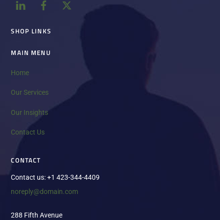
Top
SHOP LINKS
MAIN MENU
Home
Our Services
Our Insights
Contact Us
CONTACT
Contact us: +1 423-344-4409
noreply@domain.com
288 Fifth Avenue