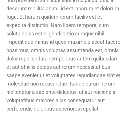
non provident, similique sunt in culpa qui officia
deserunt mollitia animi, id est laborum et dolorum
fuga. Et harum quidem rerum facilis est et
expedita distinctio. Nam libero tempore, cum
soluta nobis est eligendi optio cumque nihil
impedit quo minus id quod maxime placeat facere
possimus, omnis voluptas assumenda est, omnis
dolor repellendus. Temporibus autem quibusdam
et aut officiis debitis aut rerum necessitatibus
saepe eveniet ut et voluptates repudiandae sint et
molestiae non recusandae. Itaque earum rerum
hic tenetur a sapiente delectus, ut aut reiciendis
voluptatibus maiores alias consequatur aut
perferendis doloribus asperiores repellat.