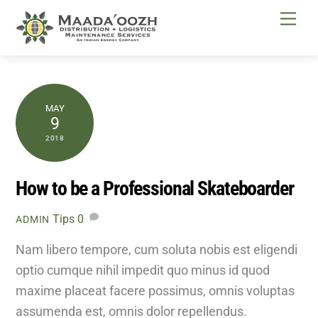
Skip
Me
to
content
MAY
9
2018
How to be a Professional Skateboarder
Tips
0
ADMIN
Nam libero tempore, cum soluta nobis est eligendi
optio cumque nihil impedit quo minus id quod
maxime placeat facere possimus, omnis voluptas
assumenda est, omnis dolor repellendus.